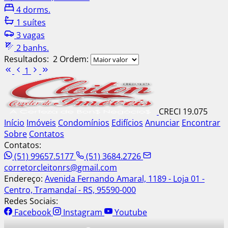
4 dorms.
1 suítes
3 vagas
2 banhs.
Resultados:
2
Ordem:
1
CRECI 19.075
Início
Imóveis
Condomínios
Edifícios
Anunciar
Encontrar
Sobre
Contatos
Contatos:
(51) 99657.5177
(51) 3684.2726
corretorcleitonrs@gmail.com
Endereço:
Avenida Fernando Amaral, 1189 - Loja 01 -
Centro, Tramandaí - RS, 95590-000
Redes Sociais:
Facebook
Instagram
Youtube