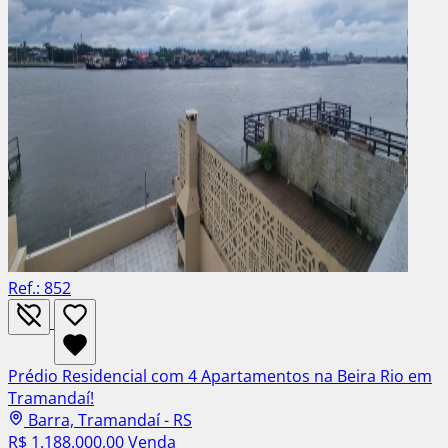
Ref.: 852
Prédio Residencial com 4 Apartamentos na Beira Rio em
Tramandaí!
Barra, Tramandaí - RS
R$ 1.188.000,00
Venda