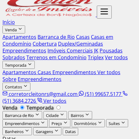
Início
Venda
Apartamentos
Barranca de Rio
Casas
Casas em
Condomínio
Cobertura
Duplex/Geminadas
Empreendimentos
Imóveis Comerciais
JK
Pousadas
Sobrados
Terrenos em Condomínio
Triplex
Ver todos
Temporada
Apartamentos
Casas
Empreendimentos
Ver todos
Sobre
Empreendimentos
Contatos
corretorcleitonrs@gmail.com
(51) 99657.5177
(51) 3684.2726
Ver todos
Venda
Temporada
Barranca de Rio
Cidade
Bairros
Empreendimentos
Preço
Dormitórios
Suítes
Banheiros
Garagens
Datas