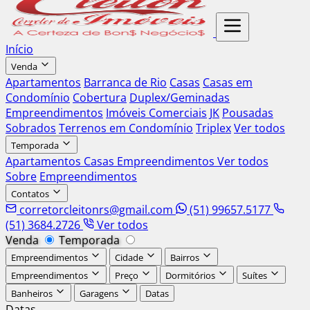
Início
Venda
Apartamentos
Barranca de Rio
Casas
Casas em
Condomínio
Cobertura
Duplex/Geminadas
Empreendimentos
Imóveis Comerciais
JK
Pousadas
Sobrados
Terrenos em Condomínio
Triplex
Ver todos
Temporada
Apartamentos
Casas
Empreendimentos
Ver todos
Sobre
Empreendimentos
Contatos
corretorcleitonrs@gmail.com
(51) 99657.5177
(51) 3684.2726
Ver todos
Venda
Temporada
Empreendimentos
Cidade
Bairros
Empreendimentos
Preço
Dormitórios
Suítes
Banheiros
Garagens
Datas