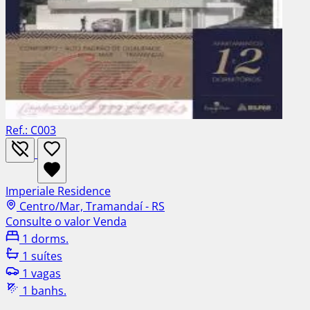
Ref.: C003
Imperiale Residence
Centro/Mar, Tramandaí - RS
Consulte o valor
Venda
1 dorms.
1 suítes
1 vagas
1 banhs.