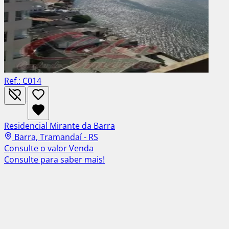
Ref.: C014
Residencial Mirante da Barra
Barra, Tramandaí - RS
Consulte o valor
Venda
Consulte para saber mais!