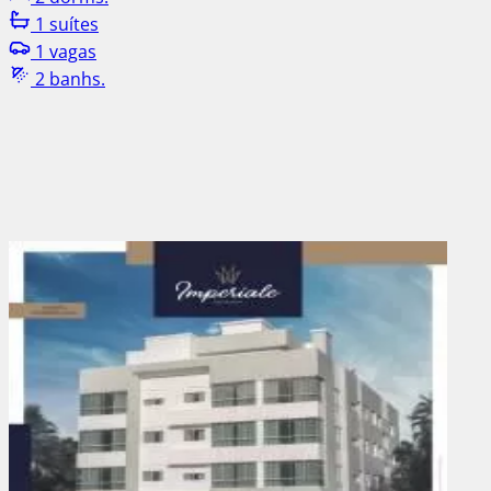
1 suítes
1 vagas
2 banhs.