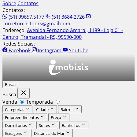
Sobre
Contatos
Contatos:
(51) 99657.5177
(51) 3684.2726
corretorcleitonrs@gmail.com
Endereço:
Avenida Fernando Amaral, 1189 - Loja 01 -
Centro, Tramandaí - RS, 95590-000
Redes Sociais:
Facebook
Instagram
Youtube
Busca
Busca
Venda
Temporada
Categorias
Cidade
Bairros
Empreendimentos
Preço
Dormitórios
Suítes
Banheiros
Garagens
Distância do Mar