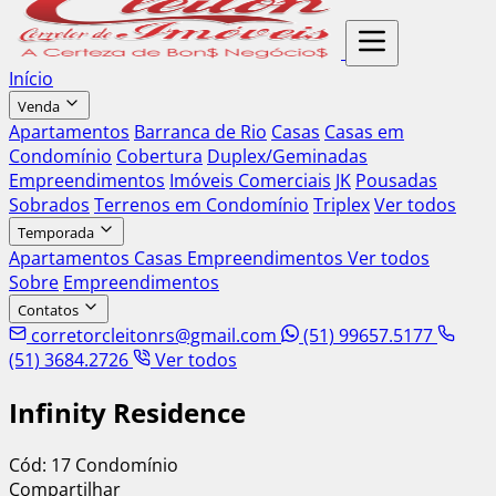
Início
Venda
Apartamentos
Barranca de Rio
Casas
Casas em
Condomínio
Cobertura
Duplex/Geminadas
Empreendimentos
Imóveis Comerciais
JK
Pousadas
Sobrados
Terrenos em Condomínio
Triplex
Ver todos
Temporada
Apartamentos
Casas
Empreendimentos
Ver todos
Sobre
Empreendimentos
Contatos
corretorcleitonrs@gmail.com
(51) 99657.5177
(51) 3684.2726
Ver todos
Infinity Residence
Cód: 17
Condomínio
Compartilhar