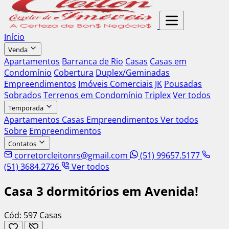
Início
Venda
Apartamentos
Barranca de Rio
Casas
Casas em
Condomínio
Cobertura
Duplex/Geminadas
Empreendimentos
Imóveis Comerciais
JK
Pousadas
Sobrados
Terrenos em Condomínio
Triplex
Ver todos
Temporada
Apartamentos
Casas
Empreendimentos
Ver todos
Sobre
Empreendimentos
Contatos
corretorcleitonrs@gmail.com
(51) 99657.5177
(51) 3684.2726
Ver todos
Casa 3 dormitórios em Avenida!
Cód: 597
Casas